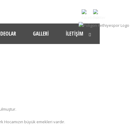
IDEOLAR
GALLERI
İLETIŞIM
ulmuştur.
rk Hocamızın büyük emekleri vardır.