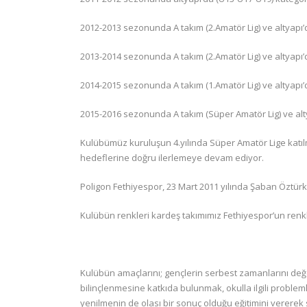
2012-2013 sezonunda A takım (2.Amatör Lig) ve altyapı’
2013-2014 sezonunda A takım (2.Amatör Lig) ve altyapı’
2014-2015 sezonunda A takım (1.Amatör Lig) ve altyapı’
2015-2016 sezonunda A takım (Süper Amatör Lig) ve alty
Kulübümüz kuruluşun 4.yılında Süper Amatör Lige katıl
hedeflerine doğru ilerlemeye devam ediyor.
Poligon Fethiyespor, 23 Mart 2011 yılında Şaban Öztürk
Kulübün renkleri kardeş takımımız Fethiyespor’un renkl
Kulübün amaçlarını; gençlerin serbest zamanlarını değe
bilinçlenmesine katkıda bulunmak, okulla ilgili problem
yenilmenin de olası bir sonuç olduğu eğitimini vererek