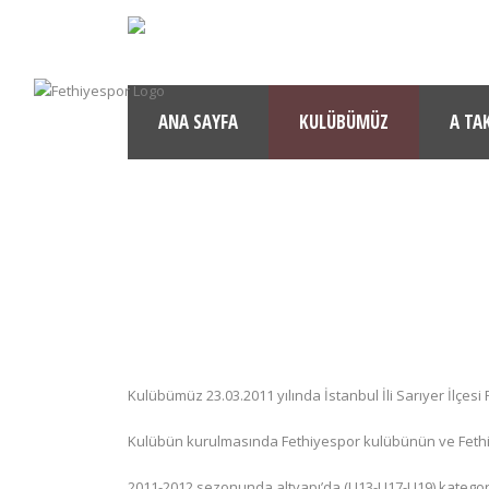
ANA SAYFA
KULÜBÜMÜZ
A TA
Kulübümüz 23.03.2011 yılında İstanbul İli Sarıyer İlçe
Kulübün kurulmasında Fethiyespor kulübünün ve Fethiy
2011-2012 sezonunda altyapı’da (U13-U17-U19) kategori