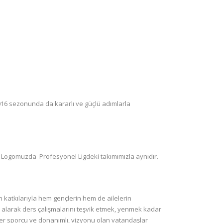
016 sezonunda da kararlı ve güçlü adımlarla
üp Logomuzda Profesyonel Ligdeki takımımızla aynıdır.
 katkılarıyla hem gençlerin hem de ailelerin
er alarak ders çalışmalarını teşvik etmek, yenmek kadar
irer sporcu ve donanımlı, vizyonu olan vatandaşlar