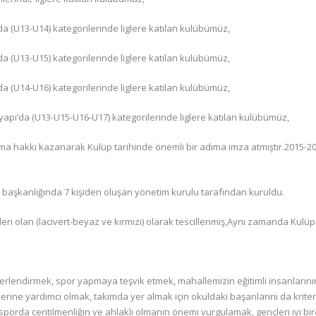
da (U13-U14) kategorilerinde liglere katılan kulübümüz,
da (U13-U15) kategorilerinde liglere katılan kulübümüz,
da (U14-U16) kategorilerinde liglere katılan kulübümüz,
apı’da (U13-U15-U16-U17) kategorilerinde liglere katılan kulübümüz,
ma hakkı kazanarak Kulüp tarihinde önemli bir adıma imza atmıştır.2015-2
 başkanlığında 7 kişiden oluşan yönetim kurulu tarafından kuruldu.
eri olan (lacivert-beyaz ve kırmızı) olarak tescillenmiş,Aynı zamanda Kul
rlendirmek, spor yapmaya teşvik etmek, mahallemizin eğitimli insanlarının
lerine yardımcı olmak, takımda yer almak için okuldaki başarılarını da krit
 sporda centilmenliğin ve ahlaklı olmanın önemi vurgulamak, gençleri iyi b