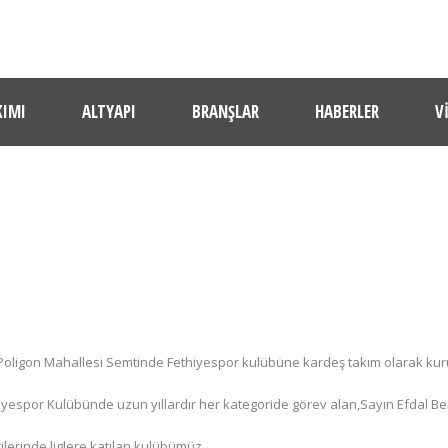
KIMI
ALTYAPI
BRANŞLAR
HABERLER
V
TARIHÇE
si Poligon Mahallesi Semtinde Fethiyespor kulübüne kardeş takım olarak kur
espor Kulübünde uzun yıllardır her kategoride görev alan,Sayın Efdal Be
lerinde liglere katılan kulübümüz,